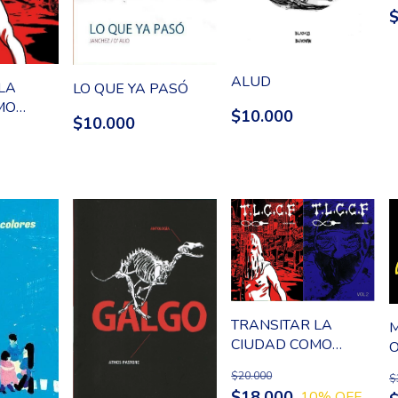
ALUD
LA
LO QUE YA PASÓ
MO
$10.000
$10.000
S
TRANSITAR LA
M
CIUDAD COMO
FANTASMAS 2
$20.000
$
TOMOS
$18.000
10
% OFF