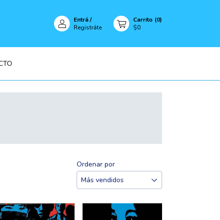
Entrá
/
Carrito
(
0
)
Registráte
$0
CTO
Ordenar por