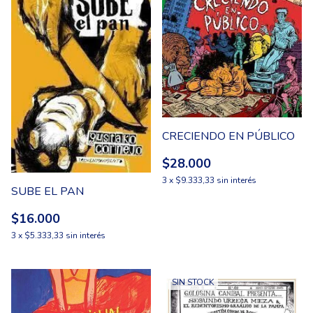
CRECIENDO EN PÚBLICO
$28.000
3
x
$9.333,33
sin interés
SUBE EL PAN
$16.000
3
x
$5.333,33
sin interés
SIN STOCK