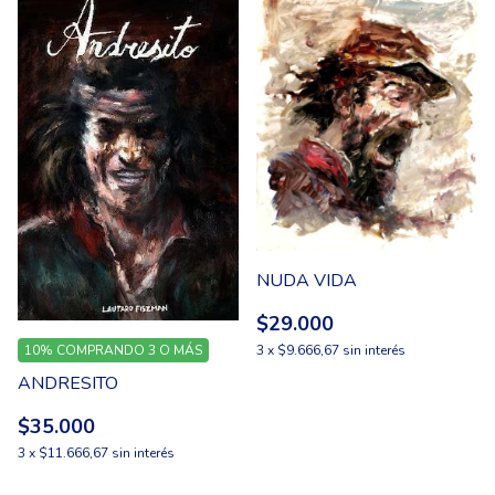
NUDA VIDA
$29.000
3
x
$9.666,67
sin interés
10%
COMPRANDO 3 O MÁS
ANDRESITO
$35.000
3
x
$11.666,67
sin interés