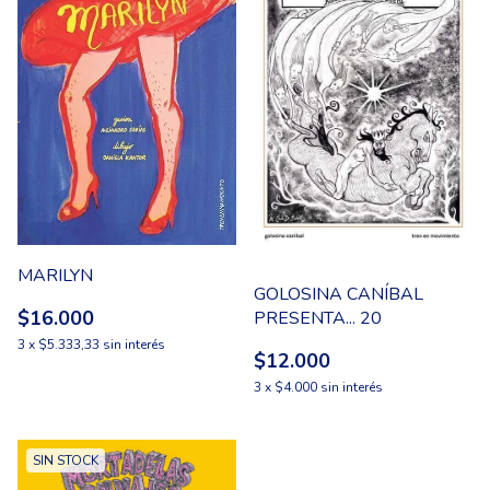
MARILYN
GOLOSINA CANÍBAL
$16.000
PRESENTA... 20
3
x
$5.333,33
sin interés
$12.000
3
x
$4.000
sin interés
SIN STOCK