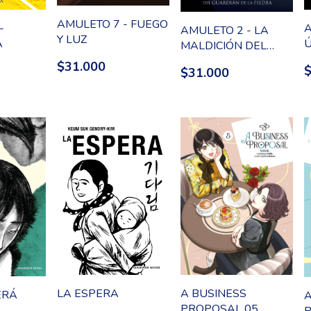
AMULETO 7 - FUEGO
-
A
AMULETO 2 - LA
Y LUZ
A
Ú
MALDICIÓN DEL
GUARDIÁN DE LA
$31.000
$31.000
PIEDRA
LA ESPERA
A BUSINESS
ERÁ
A
PROPOSAL 05