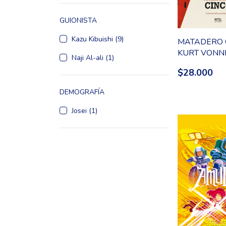
GUIONISTA
Kazu Kibuishi (9)
MATADERO 
KURT VONN
Naji Al-ali (1)
ADAPTADO
$28.000
ALBERT MO
RYAN NORT
DEMOGRAFÍA
Josei (1)