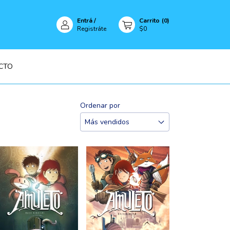
Entrá
/
Carrito
(
0
)
Registráte
$0
CTO
Ordenar por