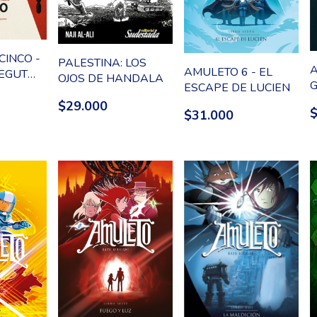
CINCO -
PALESTINA: LOS
A
AMULETO 6 - EL
EGUT
OJOS DE HANDALA
ESCAPE DE LUCIEN
 POR
NTEYS Y
$29.000
$31.000
H