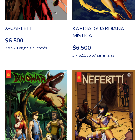
X-CARLETT
KARDIA, GUARDIANA
MÍSTICA
$6.500
$6.500
3
x
$2.166,67
sin interés
3
x
$2.166,67
sin interés