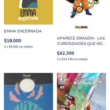
EMMA ENCERRADA
APARECE DRAGÓN - LAS
$18.000
CURIOSIDADES QUE NO
3
x
$6.000
sin interés
CONOCÍAS DE DRAGON
$42.300
BALL
3
x
$14.100
sin interés