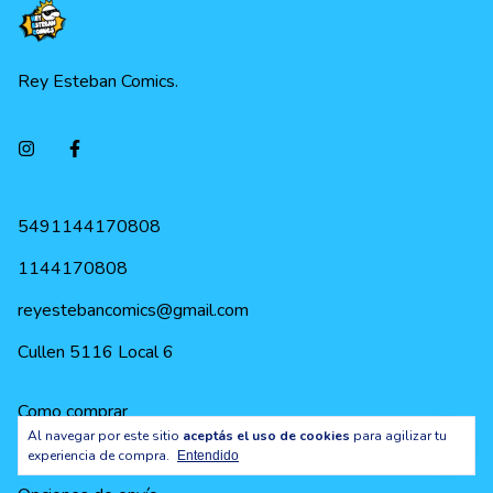
Rey Esteban Comics.
5491144170808
1144170808
reyestebancomics@gmail.com
Cullen 5116 Local 6
Como comprar
Al navegar por este sitio
aceptás el uso de cookies
para agilizar tu
Promociones vigentes
experiencia de compra.
Entendido