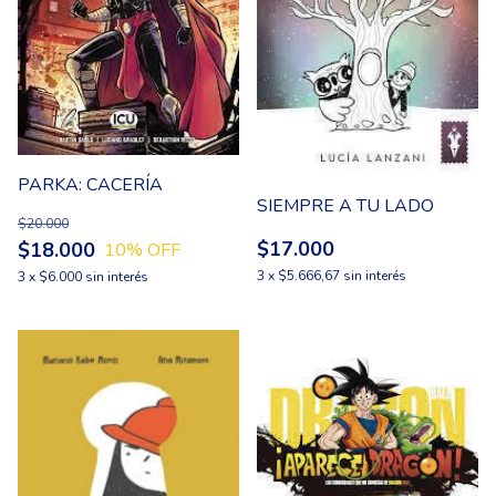
PARKA: CACERÍA
SIEMPRE A TU LADO
$20.000
$17.000
$18.000
10
% OFF
3
x
$5.666,67
sin interés
3
x
$6.000
sin interés