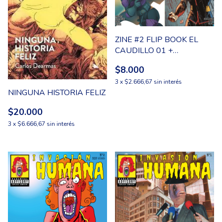
ZINE #2 FLIP BOOK EL
CAUDILLO 01 +
LAPIDAR1A 01
$8.000
3
x
$2.666,67
sin interés
NINGUNA HISTORIA FELIZ
$20.000
3
x
$6.666,67
sin interés