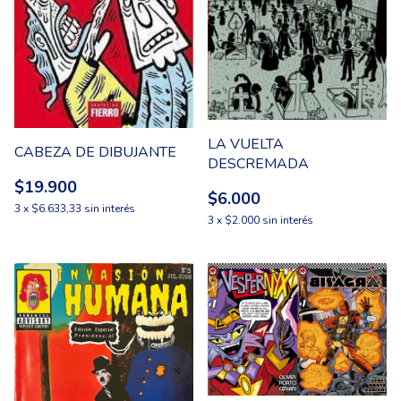
LA VUELTA
CABEZA DE DIBUJANTE
DESCREMADA
$19.900
$6.000
3
x
$6.633,33
sin interés
3
x
$2.000
sin interés