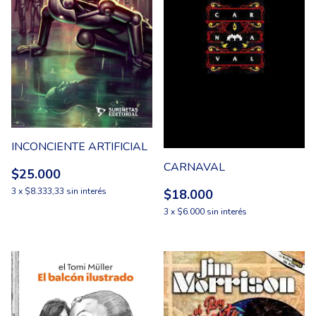
INCONCIENTE ARTIFICIAL
CARNAVAL
$25.000
3
x
$8.333,33
sin interés
$18.000
3
x
$6.000
sin interés