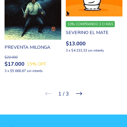
10%
COMPRANDO 3 O MÁS
SEVERINO EL MATE
$13.000
PREVENTA MILONGA
3
x
$4.333,33
sin interés
$20.000
$17.000
15
% OFF
3
x
$5.666,67
sin interés
1
/
3