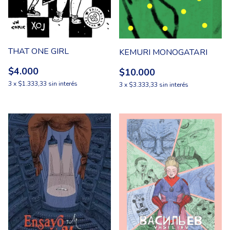
THAT ONE GIRL
KEMURI MONOGATARI
$4.000
$10.000
3
x
$1.333,33
sin interés
3
x
$3.333,33
sin interés