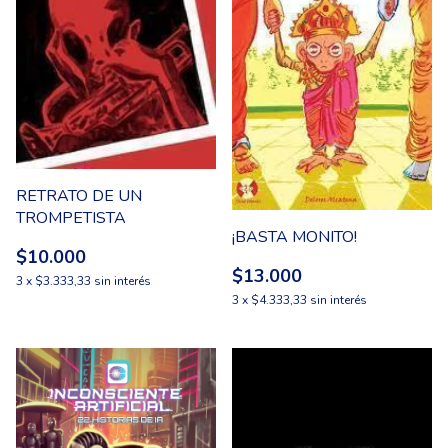
RETRATO DE UN
TROMPETISTA
¡BASTA MONITO!
$10.000
$13.000
3
x
$3.333,33
sin interés
3
x
$4.333,33
sin interés