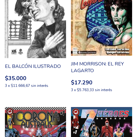
JIM MORRISON: EL REY
EL BALCÓN ILUSTRADO
LAGARTO
$35.000
$17.290
3
x
$11.666,67
sin interés
3
x
$5.763,33
sin interés