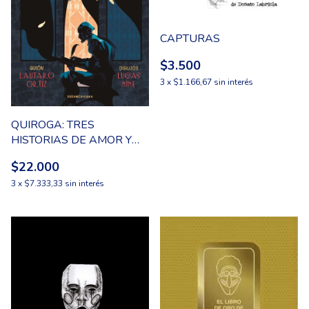
CAPTURAS
$3.500
3
x
$1.166,67
sin interés
QUIROGA: TRES
HISTORIAS DE AMOR Y
DE MUERTE
$22.000
3
x
$7.333,33
sin interés