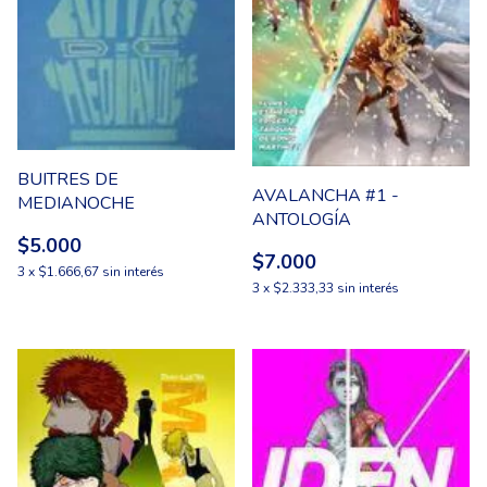
BUITRES DE
AVALANCHA #1 -
MEDIANOCHE
ANTOLOGÍA
$5.000
$7.000
3
x
$1.666,67
sin interés
3
x
$2.333,33
sin interés