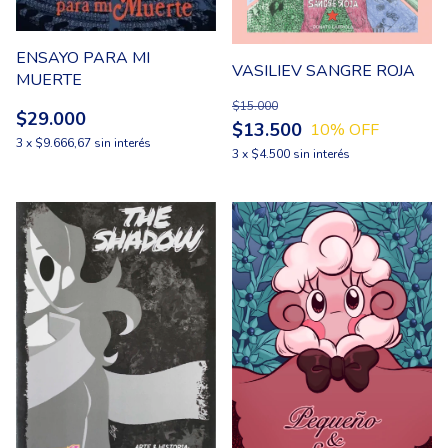
ENSAYO PARA MI
VASILIEV SANGRE ROJA
MUERTE
$15.000
$29.000
$13.500
10
% OFF
3
x
$9.666,67
sin interés
3
x
$4.500
sin interés