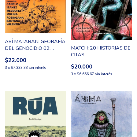
ASÍ MATABAN. GEORAFÍA
MATCH: 20 HISTORIAS DE
DEL GENOCIDIO 02:
CITAS
MENDOZA, SAN JUAN Y
$22.000
SAN LUIS
$20.000
3
x
$7.333,33
sin interés
3
x
$6.666,67
sin interés