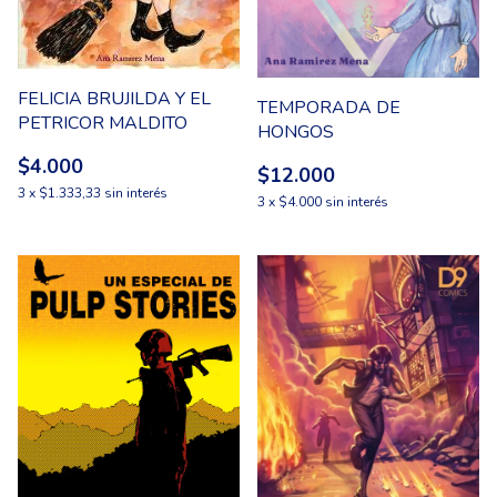
FELICIA BRUJILDA Y EL
TEMPORADA DE
PETRICOR MALDITO
HONGOS
$4.000
$12.000
3
x
$1.333,33
sin interés
3
x
$4.000
sin interés