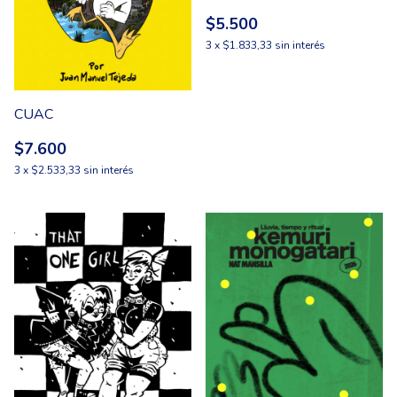
$5.500
3
x
$1.833,33
sin interés
CUAC
$7.600
3
x
$2.533,33
sin interés