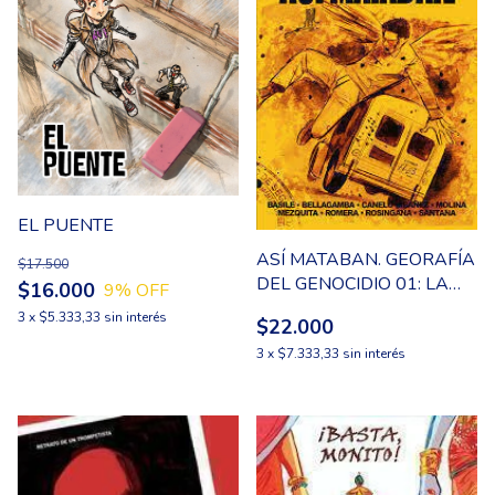
EL PUENTE
ASÍ MATABAN. GEORAFÍA
$17.500
DEL GENOCIDIO 01: LA
$16.000
9
% OFF
PLATA, BERISSO Y
3
x
$5.333,33
sin interés
$22.000
ENSENADA
3
x
$7.333,33
sin interés