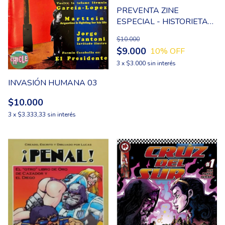
PREVENTA ZINE
ESPECIAL - HISTORIETA
FORMAL: VESPER NYX #1
$10.000
/ BISAGRA #1
$9.000
10
% OFF
3
x
$3.000
sin interés
INVASIÓN HUMANA 03
$10.000
3
x
$3.333,33
sin interés