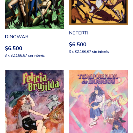
NEFERTI
DINOWAR
$6.500
$6.500
3
x
$2.166,67
sin interés
3
x
$2.166,67
sin interés