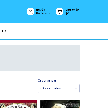
Entrá
/
Carrito
(
0
)
Registráte
$0
CTO
Ordenar por