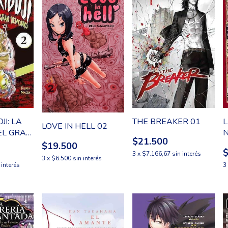
I: LA
THE BREAKER 01
L
LOVE IN HELL 02
EL GRAN
N
$21.500
$19.500
3
x
$7.166,67
sin interés
3
x
$6.500
sin interés
 interés
3