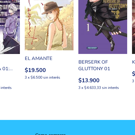
EL AMANTE
A
BERSERK OF
K
 01:
GLUTTONY 01
$19.500
UN
3
x
$6.500
sin interés
$13.900
3
 interés
3
x
$4.633,33
sin interés