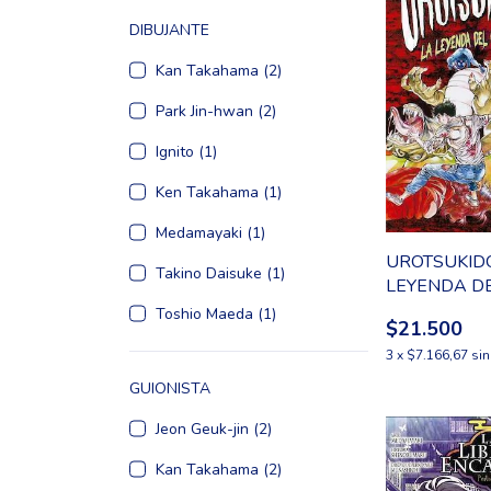
DIBUJANTE
Kan Takahama (2)
Park Jin-hwan (2)
Ignito (1)
Ken Takahama (1)
Medamayaki (1)
UROTSUKIDOJ
Takino Daisuke (1)
LEYENDA D
DEMONIO 2
Toshio Maeda (1)
$21.500
3
x
$7.166,67
sin
GUIONISTA
Jeon Geuk-jin (2)
Kan Takahama (2)