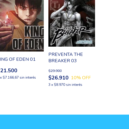
PREVENTA THE
ING OF EDEN 01
BREAKER 03
$21.500
$29.900
$26.910
10
% OFF
x
$7.166,67
sin interés
3
x
$8.970
sin interés