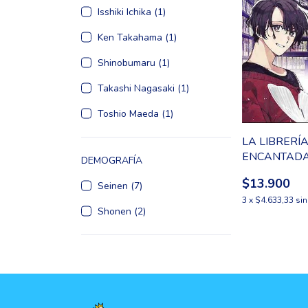
Isshiki Ichika (1)
Ken Takahama (1)
Shinobumaru (1)
Takashi Nagasaki (1)
Toshio Maeda (1)
LA LIBRERÍ
ENCANTADA
DEMOGRAFÍA
PORTAL A 
$13.900
UNIVERSO
Seinen (7)
PARALELO
3
x
$4.633,33
sin
Shonen (2)