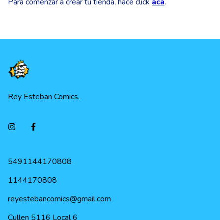
Para comenzar a crear tu tienda, hacé click
acá
.
Rey Esteban Comics.
5491144170808
1144170808
reyestebancomics@gmail.com
Cullen 5116 Local 6