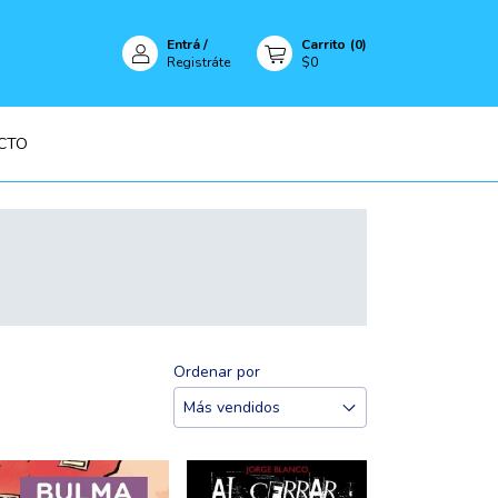
Entrá
/
Carrito
(
0
)
Registráte
$0
CTO
Ordenar por