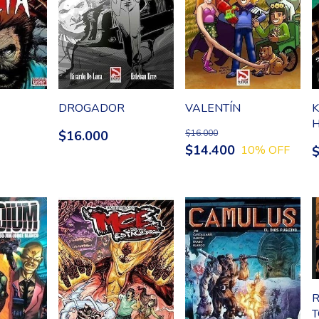
DROGADOR
VALENTÍN
K
H
$16.000
$16.000
$14.400
10
% OFF
R