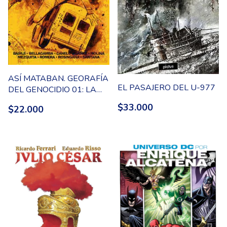
ASÍ MATABAN. GEORAFÍA
EL PASAJERO DEL U-977
DEL GENOCIDIO 01: LA
PLATA, BERISSO Y
$33.000
$22.000
ENSENADA