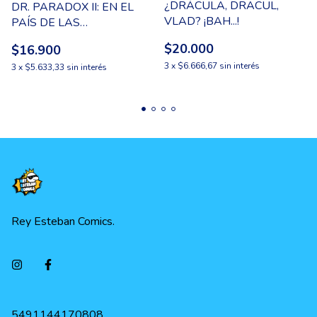
¿DRÁCULA, DRACUL,
DR. PARADOX II: EN EL
VLAD? ¡BAH...!
PAÍS DE LAS
MARAVILLAS
$20.000
$16.900
3
x
$6.666,67
sin interés
3
x
$5.633,33
sin interés
Rey Esteban Comics.
5491144170808