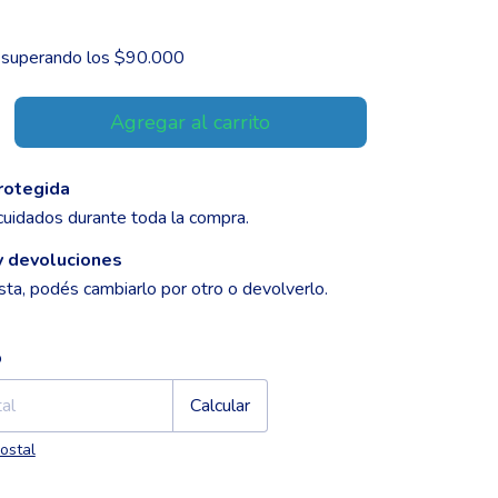
superando los
$90.000
rotegida
cuidados durante toda la compra.
y devoluciones
sta, podés cambiarlo por otro o devolverlo.
CP:
Cambiar CP
o
Calcular
ostal