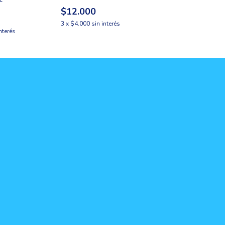
$12.000
$21.000
3
x
$4.000
sin interés
3
x
$7.000
sin int
interés