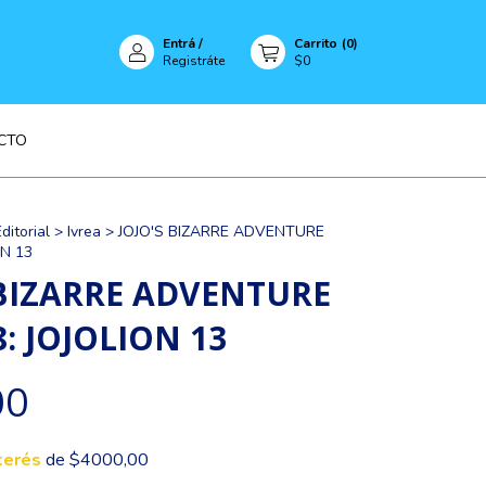
Entrá
/
Carrito
(
0
)
Registráte
$0
CTO
ditorial
>
Ivrea
>
JOJO'S BIZARRE ADVENTURE
ON 13
 BIZARRE ADVENTURE
: JOJOLION 13
00
terés
de $4000,00