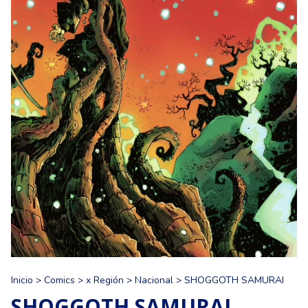
Inicio
>
Comics
>
x Región
>
Nacional
>
SHOGGOTH SAMURAI
SHOGGOTH SAMURAI